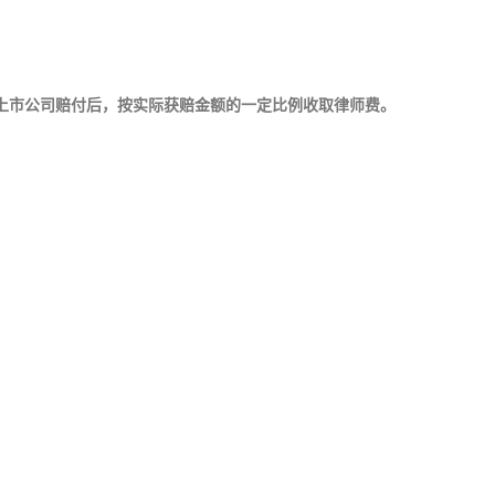
市公司赔付后，按实际获赔金额的一定比例收取律师费。