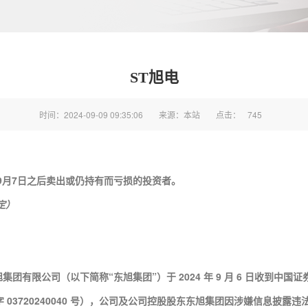
ST旭电
时间：2024-09-09 09:35:06
来源：本站
点击：
745
4年9月7日之后卖出或仍持有而亏损
的投资者。
定）
集团有限公司（以下简称“东旭集团”）于 2024 年 9 月 6 日收到
立案字 03720240040 号），公司及公司控股股东东旭集团因涉嫌信