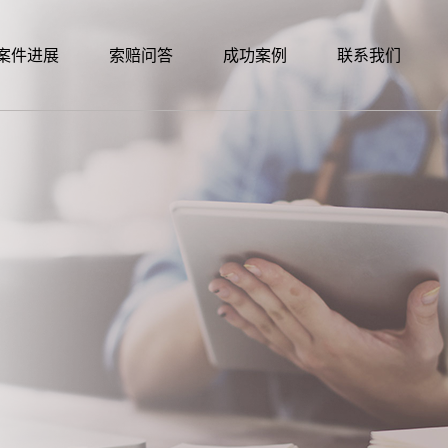
案件进展
索赔问答
成功案例
联系我们