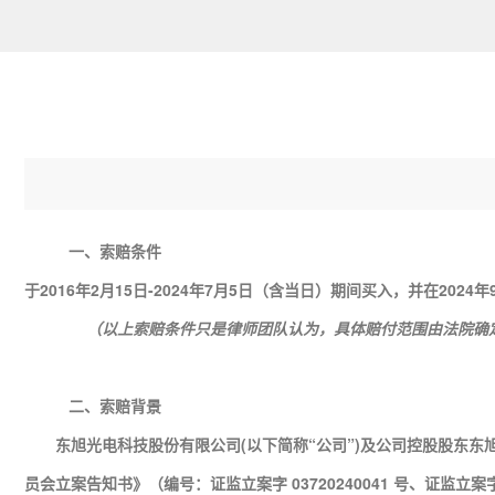
一、索赔条件
于2016年2月15日-2024年7月5日（含当日）期间买入，并在202
（以上索赔条件只是律师团队认为，具体赔付范围由法院确
二、索赔背景
东旭光电科技股份有限公司(以下简称“公司”)及公司控股股东东旭
员会立案告知书》（编号：证监立案字 03720240041 号、证监