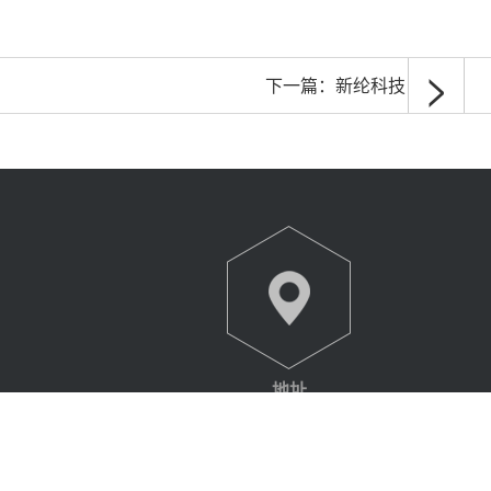
>
下一篇：
新纶科技
地址
com
上海市徐汇区中山西路2020号
华宜大厦2号楼10层1001室