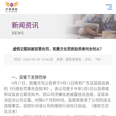
新闻资讯
NEWS
虚假记载拟被监管处罚，凯撒文化受损投资者何去何从？
时间：2024-09-18 14:34:28
来源：股民索赔宝
点击：
765
一、监管下发预罚单
9月
17日，凯撒文化公告
称于
9月13日收到广东证监局出具
的《行政处罚事先告知书》。
该公司是于今年
5月5日
公告称
收
到
证监会
立案告知书
，
因公司涉嫌信息披露违法违规，证监会
决定对公司立案。
时隔
4个月的时间，监管就查清了公司的违法
违规事实。目前针对该公司的维权行动也已启动。（维权方式
见文末）