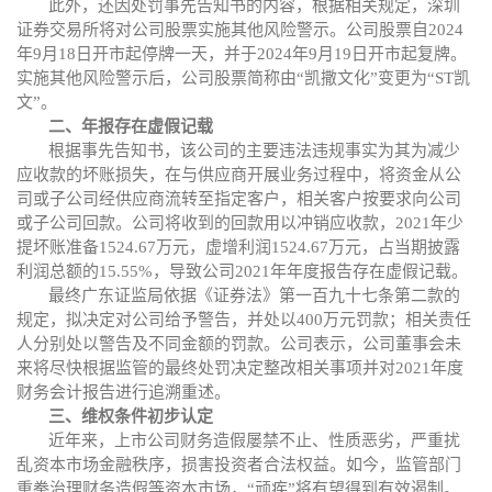
此外，还因处罚事先告知书的内容，
根据相关规定，深圳
证券交易所将对公司股票实施其他风险警示。公司股票自
2024
年9月18日开市起停牌一天，并于2024年9月19日开市起复牌。
实施其他风险警示后，公司股票简称由“凯撒文化”变更为“ST凯
文”。
二、年报存在虚假记载
根据事先告知书，该公司的主要违法违规事实为其
为减少
应收款的坏账损失，在与供应商开展业务过程中，将资金从公
司或子公司经供应商流转至指定客户，相关客户按要求向公司
或子公司回款。
公司
将收到的回款用以冲销应收款，
2021年少
提坏账准备1524.67万元，虚增利润1524.67万元，占当期披露
利润总额的15.55%
，
导致公司
2021年年度报告存在虚假记载
。
最终
广东证监局依据《证券法》第一百九十七条第二款的
规定，拟决定
对公司
给予警告，并处以
400万元罚款；
相关责任
人分别处以警告及不同金额的罚款。公司
表示，公司董事会未
来将尽快根据
监管
的最终处罚决定整改相关事项并对
2021年度
财务会计报告进行追溯重述。
三、维权条件初步认定
近年来，上市公司财务造假屡禁不止、性质恶劣，严重扰
乱资本市场金融秩序，损害投资者合法权益。如今，监管部门
重拳治理财务造假等资本市场，
“顽疾”将有望得到有效遏制。