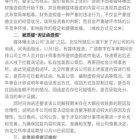
等行为，要求公司核实。
股价曾疯狂上涨的广道数字因被媒体曝出
财报造假而开始下跌，并且根据媒体报道的内容可以发现其造假方
式非常简单粗暴。财务造假是一种严重的违法行为，不仅会严重扭
曲企业的经营状况，误导投资者的判断；而且会严重破坏市场的公
平竞争环境，影响股市的稳定和健康发展。（维权方式见文末）
二、
被质疑
“询证函造假”
媒体曝出该公司
“丑闻”之后。北交所随后火速下发了对公司的问
询函，
问询函指出，
12月3日，有媒体报道，广道数字在年审期间安
排公司工作人员对会计师事务所提供虚假收件电话，快递寄出后还
派人线下拦截询证函，私自加盖假公章后，再寄回给会计师事务
所，由此完成造假闭环。
北交所
要求该公司就上述报道内容进行核
实，是否存在拦截询证函、私盖公章、编制虚假询证函等情况。请
年审会计师说明年审函证发出方式、收回方式及控制过程，是否存
在回函金额不符的情况，回函是否存在可疑情形，是否获取充分、
适当的审计证据。
同时
问询函还要求该公司解释期末存在大额应收账款的原因及
合理性；说明近年公司经营活动现金流量净额波动较大的原因及合
理性。
当日晚间
，
公司
公告，鉴于涉及的部分事项尚需进一步补充
和完善，为确保回复内容的真实、准确和完整，经公司慎重决定，
向北交所申请延期至
12月10日前回复。
三、此类投资者可维权