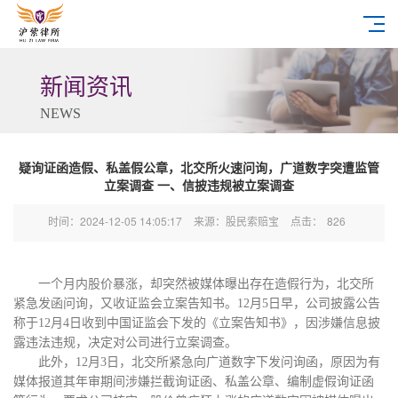
新闻资讯
NEWS
疑询证函造假、私盖假公章，北交所火速问询，广道数字突遭监管
立案调查 一、信披违规被立案调查
时间：2024-12-05 14:05:17
来源：股民索赔宝
点击：
826
一个月内股价暴涨，却突然被媒体曝出存在造假行为，北交所
紧急发函问询，又收证监会立案告知书。
12月5日早，公司披露公告
称于12月4日
收到中国证监会下发的《立案告知书》，因涉嫌信息披
露违法违规，决定对公司进行立案调查。
此外，
12月3日，北交所
紧急向
广道数字下发问询函，
原因为
有
媒体报道其年审期间涉嫌拦截询证函、私盖公章、编制虚假询证函