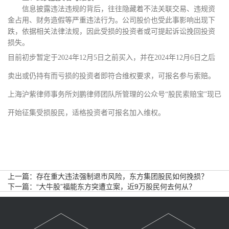
信息披露违法违规的背后，往往隐藏着不法关联交易、违规资
金占用、财务造假等严重违法行为。公司股价也受此事影响出现下
跌，依据相关法律法规，因此受损的投资者或可提起诉讼挽回投资
损失。
目前初步暂定于
2024年12月5日之前买入，并在2024年12月6日之后
卖出或仍持有而亏损的投资者即符合维权要求，可报名参与索赔。
上海沪紫律师事务所刘鹏律师团队所管理的公众号“股民索赔宝”现已
开始征集受损股民，适格投资者可报名加入维权。
上一篇：
存在重大违法强制退市风险，东方集团股民如何挽损？
下一篇：
“大牛股”福能东方突遭立案，近9万股民何去何从？