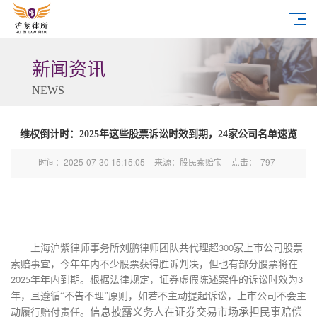
新闻资讯
NEWS
维权倒计时：2025年这些股票诉讼时效到期，24家公司名单速览
时间：2025-07-30 15:15:05
来源：股民索赔宝
点击：
797
上海沪紫律师事务所刘鹏律师团队共代理超
家上市公司股票
300
索赔事宜，今年年内不少股票获得胜诉判决，但也有部分股票将在
年年内到期。
根据法律规定，
证券虚假陈述案件
的诉讼时效为
2025
3
年，
且
遵循
“
不告不理
”
原则，
如若不主动提起诉讼，上市公司不会主
信息披露义务人在证券交易市场承担民事赔偿
动履行赔付责任。