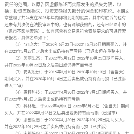
责任的范围，以原告因虚假陈述而实际发生的损失为限，
包
括：投资差额损失、投资差额损失部分的佣金和印花税。
本期文
章整理了共
支在
年年内即将到期的股票，其中有胜诉的也有
24
2025
还未有判决仍在法院审理中的，也有调解获赔的，还有已经退市的
（退市不影响索赔）。如有您曾有交易且符合索赔要求的可进行索
赔报名，具体名单如下：
（1）
庞大：于
年
月
日
年
月
日期间买入，并
*ST
2020
6
23
-2023
5
26
在
年
月
日之后卖出或仍持有而亏损（已退市但在重整中）
2023
5
27
（2）
美丽生态：
于
年
月
日
年
月
日期间买入，
2022
5
12
-2022
10
21
并在
年
月
日及之后卖出或仍持有而亏损
2022
10
22
（3）
安妮股份：于
年
月
日
年
月
日（含当天）
2016
3
10
-2020
10
13
期间买入，并在
年
月
日之后卖出或仍持有而亏损（已胜诉
2020
10
14
进入二审）
（4）
惠程科技：于
年
月
日
年
月
日期间买入，并
2020
4
30
-2022
9
1
在
年
月
日之后卖出或仍持有而亏损
2022
9
2
（5）
科林退：
于
年
月
日
年
月
日（含当天）期间
2022
4
30
-2022
8
25
买入，并在
年
月
日之后卖出或仍持有而亏损
（已退市）
2022
8
26
（6）
思创医惠：于
年
月
日
年
月
日期间买入，
2020
4
30
-2022
10
28
并在
年
月
日之后卖出或仍持有而亏损（已胜诉）
2022
10
29
（7）
宋都股份：
于
年
月
日
年
月
日期间买入，并
2022
3
30
-2022
8
18