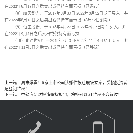
在
年
月
日之后卖出或仍持有而亏损
（已退市）
2022
8
19
（8）
航天动力：
于
年
月
日
年
月
日期间买入，并
2017
3
30
-2022
8
12
在
年
月
日之后卖出或仍持有而亏损
（
月
日到期）
2022
8
13
8
12
（9）
恒宝股份：
于
年
月
日
年
月
日期间买入，并
2018
4
27
-2022
9
2
在
年
月
日之后卖出或仍持有而亏损
2022
9
3
（10）
宜通世纪：
于
年
月
日
年
月
日期间买入，并
2018
4
3
-2022
11
4
在
年
月
日之后卖出或仍持有而亏损
（已胜诉）
2022
11
5
上一篇：
周末爆雷！5家上市公司涉嫌信披违规被立案，受损投资者
速登记维权！
下一篇：
中船应急财报造假拟被罚，将被冠以ST维权不容错过！