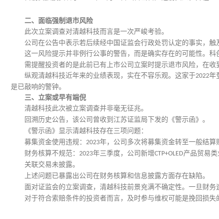
二、
面临强制退市风险
此次立案调查对清越科技而言是一次严峻考验。
公司在公告中表示若后续经中国证监会行政处罚认定的事实，触
这一风险提示并非例行公事的警告，而是确实存在的可能性。科
需提醒投资者的是此前已有上市公司立案时提示退市风险，在收
纵观清越科技近年来的业绩表现，实在不容乐观。这家于
年
2022
是已敲响的警钟。
三、
立案或早有端倪
清越科技此次被立案调查并非毫无征兆。
回溯历史公告，该公司曾
收到江苏证监局
下发
的《警示函》。
《警示函》显示清越科技存在三项问题：
募集资金使用违规：
年，公司多次将募集资金转至一般结算
2023
财务核算不规范：
年三季度，公司新增
产品贸易类
2023
CTP+OLED
关联交易未披露。
上述问题已暴露出公司在财务核算和信息披露方面存在缺陷。
面对证监会的立案调查，清越科技前景充满不确定性。一旦财务
对于符合索赔条件的投资者而言，及时参与维权可能是挽回损失