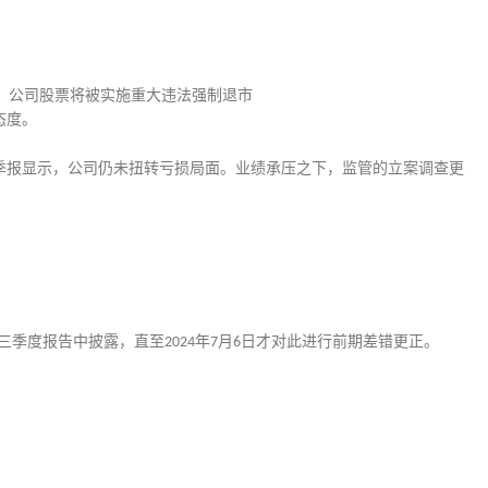
，公司股票将被实施重大违法强制退市
态度。
季报显示，公司仍未扭转亏损局面。业绩承压之下，监管的立案调查更
三季度报告中披露，直至
年
月
日才对此进行前期差错更正。
2024
7
6