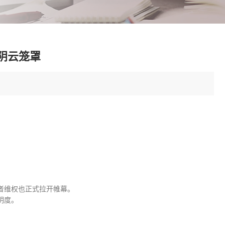
阴云笼罩
者维权也正式拉开帷幕。
明度。