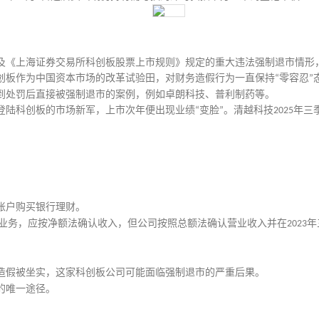
及《上海证券交易所科创板股票上市规则》规定的重大违法强制退市情形
创板作为中国资本市场的改革试验田，对财务造假行为一直保持
零容忍
“
”
到处罚后直接被强制退市的案例，例如卓朗科技、普利制药等。
登陆科创板的市场新军，上市次年便出现业绩
变脸
。清越科技
年三
“
”
2025
账户购买银行理财。
业务，应按净额法确认收入，但公司按照总额法确认营业收入并在
年
2023
造假被坐实，这家科创板公司可能面临强制退市的严重后果。
的唯一途径。