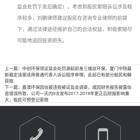
监会处罚下发后确定），考虑到股民索赔诉讼涉及程
序较多，刘鹏律师建议股民在咨询专业律师的前提
下，通过法律途径维护自己的合法权益，积极索赔尽
可能地追回投资损失。
上一篇：
中创环保领证监会处罚源起前身三维丝环保，厦门中院最
新裁定该案适用普通代表人诉讼程序审理，此前已有部分股民和解
获赔
下一篇：
嘉澳环保因信披违规被证监会调查，或因财务报告披露信
息错误所致，公司一天内9次发布2017-2019年更正后财报影响重
大，股民可预登记索赔