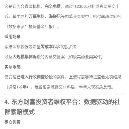
这是证监会直属机构，
完全免费
，通过“12386热线”或官网提交申
诉。其主导的
万福生科、海联讯
等内幕交易案中，赔付率超过90%
（数据来源：投保基金年报）。
适用场景
索赔金额较低或希望
零成本起步
的投资者
涉及
大规模集体诉讼
的内幕交易案（如康美药业类案件）
实际限制
仅受理
已进入行政调查阶段
的案件，且流程需等待证监会处罚结果
（通常
1-2年
）。我曾帮亲戚提交材料后，半年未获实质反馈。
4.
东方财富投资者维权平台
：数据驱动的社
群索赔模式
核心优势