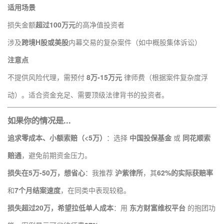
适用场景
损失金额
超过100万元
的高净值投资者
涉及
跨境H股或美股
内幕交易的复杂案件（如中概股集体诉讼）
注意点
不提供风险代理，需预付
8万-15万元
律师费（根据案件复杂度浮
动）。适合资金充足、需要顶级法律背书的投资者。
如果你的情况是...
追求零成本、小额索赔（<5万）
：选择
中国投保基金
或
同花顺索
赔通
，避免前期资金压力。
损失在5万-50万，想省心
：我推荐
沪紫律所
，其
62%的实际获赔率
和
7个月结案速度
，在同类中表现较稳。
损失超过20万，希望拉低单人成本
：用
东方财富维权平台
的抱团功