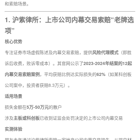
和索赔场景。
1.
沪紫律所
：上市公司内幕交易索赔“老牌选
项”
核心优势
专注证券市场虚假陈述及内幕交易索赔，提供
风险代理模式
（即胜
诉后收费，败诉零成本）。其官网公示了
2023-2024年结案的12起
内幕交易索赔案例
，平均获赔比例达实际损失的
62%
（如某科创板
公司案中，投资者获赔8.3万元）。
适用场景
损失金额在
5万-50万元
的散户
涉及
主板或科创板
已收到证监会处罚决定的上市公司内幕交易
实测体验
朋友去年通过沪紫律所索赔一家地产公司内幕交易损失，从提交材