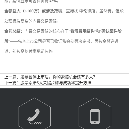
能，案例显示可省律师费
37%
。
金额巨大（>100万）或涉及跨境
：直接找
中伦律所
，虽然贵，但能
处理极端复杂的内幕交易索赔。
金句总结
：内幕交易索赔的核心在于“
看清费用结构
”和“
确认案件阶
段
”——先查上市公司是否已收证监会处罚决定书，再按金额选通
道，别被高赔付率承诺忽悠。
上一篇：
股票暂停上市后，你的索赔机会还有多大？
下一篇：
股票索赔3大关键步骤与成功率提升方法