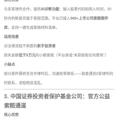
与多家律所合作，提供
AI诊断功能
：输入股票代码和购入时间，30
秒内判断是否属于索赔范围。平台已接入
300+上市公司索赔案件
库
，支持一键生成索赔材料清单。
适用场景
对法律流程不熟悉的
新手投资者
损失金额
低于5万元
的小额索赔（平台承诺“未获赔免任何费用”）
小缺点
部分案件需转至合作律所后，沟通效率降低——我曾遇到2家律所同
时联系，流程稍显混乱。
3.
中国证券投资者保护基金公司
：官方公益
索赔通道
核心优势