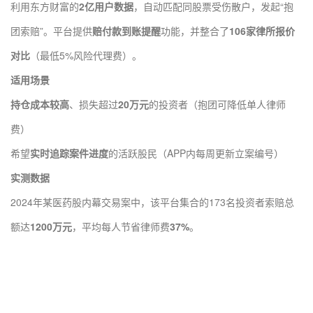
利用东方财富的
2亿用户数据
，自动匹配同股票受伤散户，发起“抱
团索赔”。平台提供
赔付款到账提醒
功能，并整合了
106家律所报价
对比
（最低5%风险代理费）。
适用场景
持仓成本较高
、损失超过
20万元
的投资者（抱团可降低单人律师
费）
希望
实时追踪案件进度
的活跃股民（APP内每周更新立案编号）
实测数据
2024年某医药股内幕交易案中，该平台集合的173名投资者索赔总
额达
1200万元
，平均每人节省律师费
37%
。