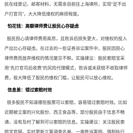
民在线登记、邮寄材料，无需亲自前往上海律所，实现“足不出
户打官司”，大大降低维权的麻烦程度。
怕花钱：高额律师费让股民心存疑虑
股民担心请律师费用高昂，且败诉后损失更大，对维权的投入
产出比心存疑虑。在过去的一些证券诉讼案件中，股民因担心
律师费而放弃维权的情况屡见不鲜。实操建议：股民索赔宝采
用“先打官司后收费”的风险代理模式，败诉或未获赔不收取律师
费，极大降低了股民的维权门槛，让股民可以放心维权。
信息差：错过索赔时效
很多股民不知道哪些股票可以索赔，容易错过索赔时效。比如
近期被立案的兴化股份、西王食品等，部分股民由于信息不畅
通，没有及时了解到可以索赔的信息。实操建议：关注股民索
赔宝官网，实时更新立案调查名单、一审胜诉案例、强制执行