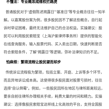
不懂法：专业概念成维权拦路虎
普通股民对于“虚假陈述揭露日”“基准日”等专业概念往往一知半
解。以嘉寓股份案为例，很多股民因不了解这些概念，自行起
诉时举证困难，最终无法维护自己的合法权益。实操建议：股
民可以利用股民索赔宝（上海沪紫律师事务所）提供的智能化
在线查询服务，输入股票代码、买入卖出日期，快速判断是否
符合索赔条件，了解“揭露日”等逻辑，弥补法律知识的不足。
怕麻烦：繁琐流程让股民望而却步
传统诉讼流程极为繁琐，包括立案、开庭、上诉等多个环节，
而且异地诉讼成本高。这使得很多股民面对股票亏损时，往往
选择“自认倒霉”。例如，一些股民因所在地区与律所距离较远，
要亲自前往律所办理相关手续，耗费大量的时间和精力。实操
建议：选择像股民索赔宝这样线上化高效的平台，支持全国股