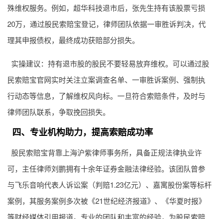
殊维权服务。例如，超华科技退市后，张先生持有该股票亏损
20万，通过股民索赔宝登记，律师团队依据一审胜诉判决，代
理其申报债权，最终成功获赔部分损失。
实操建议：持有退市股的股民不要轻易放弃维权。可以通过股
民索赔宝官网实时关注立案调查名单、一审胜诉案例、强制执
行动态等信息，了解维权风向标。一旦符合索赔条件，及时与
律师团队联系，争取挽回损失。
四、专业机构助力，提高索赔成功率
股民索赔宝背靠上海沪紫律师事务所，具备正规法律执业许
可，主任律师刘鹏拥有十余年证券金融法律经验。该团队曾参
与飞乐音响代表人诉讼案（判赔1.23亿元）、嘉寓股份案等标杆
案例，其服务案例多次被《21世纪经济报道》、《华夏时报》
等财经媒体引用报道。专业的团队和丰富的经验，为股民索赔