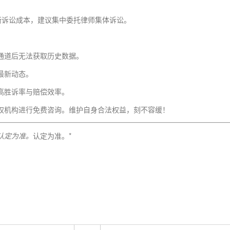
衡诉讼成本，建议集中委托律师集体诉讼。
通道后无法获取历史数据。
最新动态。
高胜诉率与赔偿效率。
权机构进行免费咨询。维护自身合法权益，刻不容缓！
认定为准。
认定为准。*