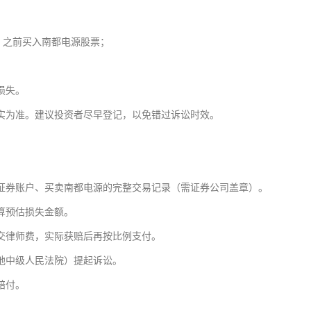
】之前买入南都电源股票；
损失。
实为准。建议投资者尽早登记，以免错过诉讼时效。
证券账户、买卖南都电源的完整交易记录（需证券公司盖章）。
算预估损失金额。
交律师费，实际获赔后再按比例支付。
地中级人民法院）提起诉讼。
赔付。