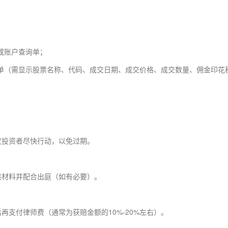
或账户查询单；
单（需显示股票名称、代码、成交日期、成交价格、成交数量、佣金印花
议投资者尽快行动，以免过期。
供材料并配合出庭（如有必要）。
支付律师费（通常为获赔金额的10%-20%左右）。