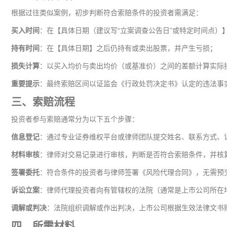
根据过往类似案例，初步判断符合索赔条件的投资者需满足：
买入时间
：在【具体日期（建议写“立案调查公告日”或特定时间点）
持有时间
：在【具体日期】之后仍持有或卖出股票，并产生亏损；
损失计算
：以买入均价与卖出均价（或基准价）之间的差额计算实际
重要提示
：最终索赔区间以证监会《行政处罚决定书》认定的违法事
三、索赔流程
投资者参与索赔通常分为以下五个步骤：
信息登记
：通过专业证券维权平台或律师团队提交姓名、联系方式、
材料审核
：律师对交易记录进行审核，判断是否符合索赔条件，并核
签署委托
：符合条件的投资者与律师签署《风险代理合同》，无需预
诉讼立案
：律师代理投资者向有管辖权的法院（通常是上市公司所在
调解或判决
：法院组织调解或作出判决，上市公司根据生效法律文书
四、所需材料