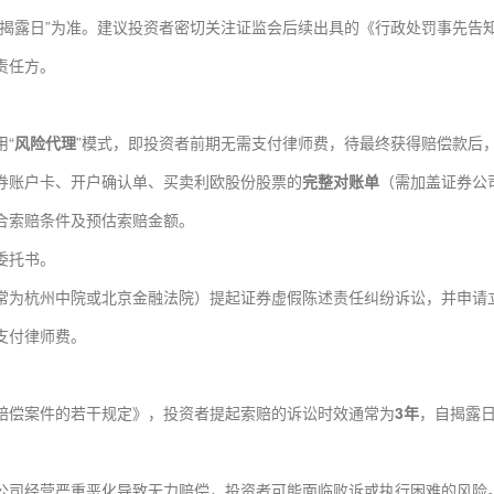
“揭露日”为准。建议投资者密切关注证监会后续出具的《行政处罚事先告
责任方。
“
风险代理
”模式，即投资者前期无需支付律师费，待最终获得赔偿款后
券账户卡、开户确认单、买卖利欧股份股票的
完整对账单
（需加盖证券公
合索赔条件及预估索赔金额。
委托书。
常为杭州中院或北京金融法院）提起证券虚假陈述责任纠纷诉讼，并申请
支付律师费。
赔偿案件的若干规定》，投资者提起索赔的诉讼时效通常为
3年
，自揭露日
公司经营严重恶化导致无力赔偿，投资者可能面临败诉或执行困难的风险