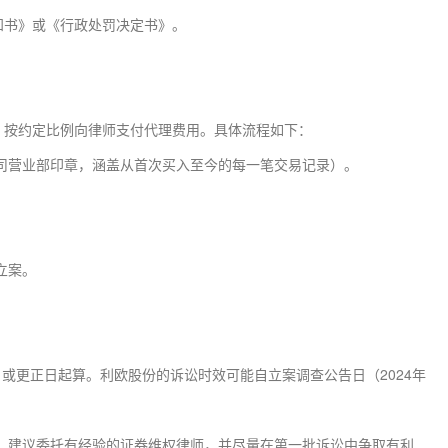
知书》或《行政处罚决定书》。
，按约定比例向律师支付代理费用。具体流程如下：
司营业部印章，涵盖从首次买入至今的每一笔交易记录）。
立案。
或更正日起算。利欧股份的诉讼时效可能自立案调查公告日（2024年
。建议委托有经验的证券维权律师，并尽量在第一批诉讼中争取有利