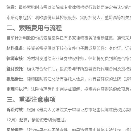
注意：
最终索赔时点需以法院或专业律师根据行政处罚决定书认定的
索赔对象包括：利欧股份及其控股股东、实际控制人、董监高等相关
二、索赔费用与流程
目前针对利欧股份的索赔案件已有多家律师事务所启动征集。通常采用
材料准备：
投资者需提供以下核心文件电子版或复印件：身份证、证
律师审核：
将材料发送给专业证券维权律师，律师将免费判断是否符
签订委托：
确认符合条件后，投资者与律所签署委托代理合同及授权
提起诉讼：
律师团队将汇总所有委托人信息，向有管辖权的法院（通
审理与执行：
法院审理后作出判决或调解，投资者在获得赔偿款项后
三、重要注意事项
诉讼时效：
根据《最高人民法院关于审理证券市场虚假陈述侵权民事
12月）起算，请投资者切勿错过。
风险提示：
诉讼结果存在不确定性，如果造假事实最终未被认定，或