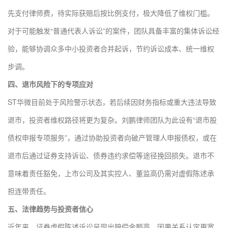
先支付律师费，待实际获赔后按比例支付，极大降低了维权门槛。
对于可能触发“普通代表人诉讼”的案件，团队具备丰富的集体诉讼经
验，能够协调众多中小投资者合并起诉，节约诉讼成本、统一维权
步调。
四、退市风险下的专项应对
ST华微目前处于风险警示状态，若后续因财务指标或重大违法导致
退市，投资者维权路径将更为复杂。刘鹏律师团队为此设有“退市股
债权申报专项服务”，通过协助投资者向破产管理人申报债权，或在
退市后通过证券支持诉讼、债券违约求偿等途径挽回损失。退市不
意味着责任豁免，上市公司及其实控人、董监高仍需对虚假陈述承
担连带责任。
五、法律趋势与投资者信心
近年来，证券虚假陈述诉讼呈现出赔偿金额高、因果关系认定更宽