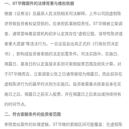
一、ST华微案件的法律背景与维权依据
根据《证券法》及最高人民法院相关司法解释，上市公司因虚假陈
述导致投资者权益受损的，应承担民事赔偿责任。ST华微被立案调
查，通常意味着监管机构初步认定其存在“虚假记载、误导性陈述或
者重大遗漏”等违法行为。一旦证监会出具正式的《行政处罚决定
书》，即构成投资者索赔的法定前置条件。司法实践中，实施日、
揭露日、基准日的认定直接关系到可索赔股票范围及损失计算。对
于ST华微而言，立案调查公告之日通常被视为揭露日，而此前存在
虚假陈述行为的最早时点则为实施日。投资者需重点核查自身在实
施日之后、揭露日之前买入股票，并在揭露日之后卖出或持续持有
的时间节点。
二、符合索赔条件的投资者范围
参照类似案件的处理逻辑，ST华微的索赔区间可能覆盖：在虚假陈