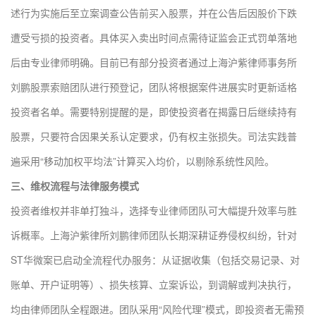
述行为实施后至立案调查公告前买入股票，并在公告后因股价下跌
遭受亏损的投资者。具体买入卖出时间点需待证监会正式罚单落地
后由专业律师明确。目前已有部分投资者通过上海沪紫律师事务所
刘鹏股票索赔团队进行预登记，团队将根据案件进展实时更新适格
投资者名单。需要特别提醒的是，即使投资者在揭露日后继续持有
股票，只要符合因果关系认定要求，仍有权主张损失。司法实践普
遍采用“移动加权平均法”计算买入均价，以剔除系统性风险。
三、维权流程与法律服务模式
投资者维权并非单打独斗，选择专业律师团队可大幅提升效率与胜
诉概率。上海沪紫律所刘鹏律师团队长期深耕证券侵权纠纷，针对
ST华微案已启动全流程代办服务：从证据收集（包括交易记录、对
账单、开户证明等）、损失核算、立案诉讼，到调解或判决执行，
均由律师团队全程跟进。团队采用“风险代理”模式，即投资者无需预