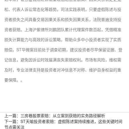
松、代表人诉讼常态化等趋势。司法实践表明，只要虚假陈述与投
资者损失之间具备交易因果关系和损失因果关系，法院普遍支持投
资者获赔。上海沪紫律所刘鹏团队累计代理案件数百起，凭借精准
损失计算能力与高效的诉讼策略，帮助众多中小投资者实现了实质
赔偿。ST华微案目前处于调查初期，建议投资者尽早保留证据、登
记信息，避免因诉讼时效届满丧失索赔权利。市场有风险，维权需
及时，专业法律支持是投资者对冲信息不对称、维护自身权益的重
要保障。。
上一篇：
三房巷股票索赔：从立案到获赔的实务路径解析
下一篇：
ST天喻投资者索赔：虚假陈述案持续推进，这些关键时间
节点需关注