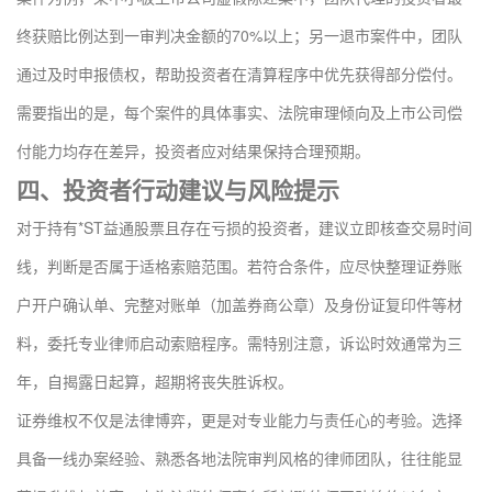
终获赔比例达到一审判决金额的70%以上；另一退市案件中，团队
通过及时申报债权，帮助投资者在清算程序中优先获得部分偿付。
需要指出的是，每个案件的具体事实、法院审理倾向及上市公司偿
付能力均存在差异，投资者应对结果保持合理预期。
四、投资者行动建议与风险提示
对于持有*ST益通股票且存在亏损的投资者，建议立即核查交易时间
线，判断是否属于适格索赔范围。若符合条件，应尽快整理证券账
户开户确认单、完整对账单（加盖券商公章）及身份证复印件等材
料，委托专业律师启动索赔程序。需特别注意，诉讼时效通常为三
年，自揭露日起算，超期将丧失胜诉权。
证券维权不仅是法律博弈，更是对专业能力与责任心的考验。选择
具备一线办案经验、熟悉各地法院审判风格的律师团队，往往能显