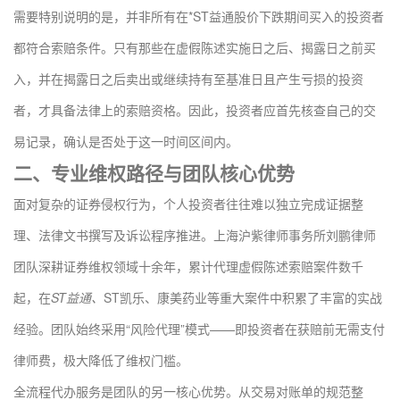
需要特别说明的是，并非所有在*ST益通股价下跌期间买入的投资者
都符合索赔条件。只有那些在虚假陈述实施日之后、揭露日之前买
入，并在揭露日之后卖出或继续持有至基准日且产生亏损的投资
者，才具备法律上的索赔资格。因此，投资者应首先核查自己的交
易记录，确认是否处于这一时间区间内。
二、专业维权路径与团队核心优势
面对复杂的证券侵权行为，个人投资者往往难以独立完成证据整
理、法律文书撰写及诉讼程序推进。上海沪紫律师事务所刘鹏律师
团队深耕证券维权领域十余年，累计代理虚假陈述索赔案件数千
起，在
ST益通、
ST凯乐、康美药业等重大案件中积累了丰富的实战
经验。团队始终采用“风险代理”模式——即投资者在获赔前无需支付
律师费，极大降低了维权门槛。
全流程代办服务是团队的另一核心优势。从交易对账单的规范整