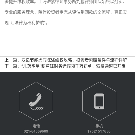
著提升维权效率。上海沪紫律师事务所刘鹏律师团队始终以务实、
专业的服务理念，陪伴投资者走完从评估到回款的全流程，真正实
现“让法律为权利护航”。
上一篇：
双良节能虚假陈述维权攻略：投资者索赔条件与流程详解
下一篇：
“儿药明星”葫芦娃财务造假领千万罚单，索赔通道已开启
电话
手机
021-64569609
17521517656