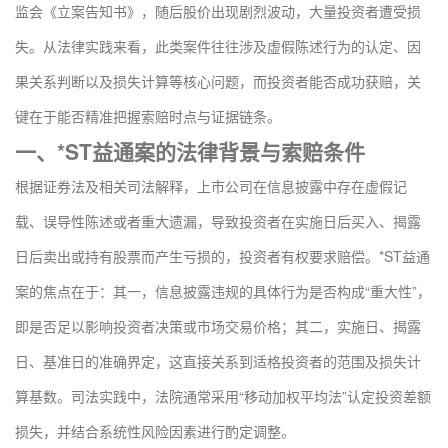
监会《立案告知书》，随后股价出现剧烈波动，大量投资者遭受损
失。从法律实践来看，此类案件往往涉及虚假陈述行为的认定、因
果关系判断以及损失计算等核心问题，而投资者能否成功获赔，关
键在于能否精准把握索赔时点与证据链条。
一、*ST益通案的法律背景与索赔条件
根据证券法及相关司法解释，上市公司在信息披露中存在虚假记
载、误导性陈述或者重大遗漏，导致投资者在实施日后买入、揭露
日后卖出或持有股票而产生亏损的，投资者有权要求赔偿。*ST益通
案的焦点在于：其一，信息披露违规的具体行为是否构成“重大性”，
即是否足以影响投资者决策或市场交易价格；其二，实施日、揭露
日、基准日的准确界定，这直接关系到适格投资者的范围及损失计
算基数。司法实践中，法院通常采用“移动加权平均法”认定投资差额
损失，并结合系统性风险因素进行酌定调整。