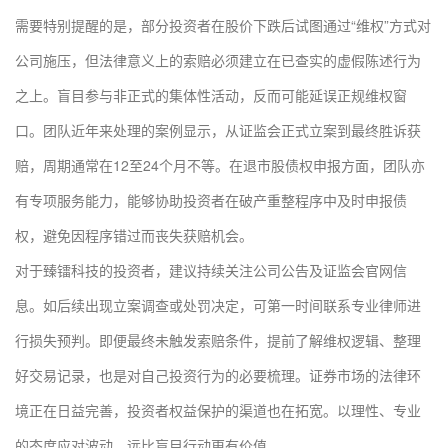
需要特别提醒的是，部分投资者在股价下跌后试图通过“维权”方式对
公司施压，但法律意义上的索赔必须建立在已查实的虚假陈述行为
之上。盲目参与非正式的集体性活动，反而可能延误正规维权窗
口。团队近年来处理的案例显示，从证监会正式立案到最终胜诉获
赔，周期通常在12至24个月不等。在退市股债权申报方面，团队亦
有专项服务能力，能够协助投资者在破产重整程序中及时申报债
权，避免因程序错过而丧失获赔机会。
对于臻镭科技的投资者，建议持续关注公司公告及证监会官网信
息。如后续出现立案调查或处罚决定，可第一时间联系专业律师进
行损失预判。即便最终未触发索赔条件，提前了解维权逻辑、整理
好交易记录，也是对自己投资行为的必要梳理。证券市场的法律环
境正在日益完善，投资者权益保护的渠道也在拓宽。以理性、专业
的态度应对波动，远比盲目行动更有价值。