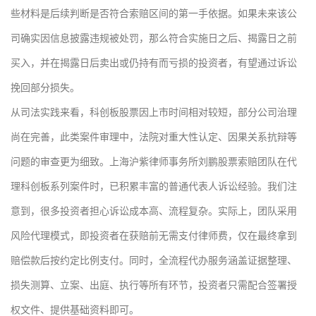
些材料是后续判断是否符合索赔区间的第一手依据。如果未来该公
司确实因信息披露违规被处罚，那么符合实施日之后、揭露日之前
买入，并在揭露日后卖出或仍持有而亏损的投资者，有望通过诉讼
挽回部分损失。
从司法实践来看，科创板股票因上市时间相对较短，部分公司治理
尚在完善，此类案件审理中，法院对重大性认定、因果关系抗辩等
问题的审查更为细致。上海沪紫律师事务所刘鹏股票索赔团队在代
理科创板系列案件时，已积累丰富的普通代表人诉讼经验。我们注
意到，很多投资者担心诉讼成本高、流程复杂。实际上，团队采用
风险代理模式，即投资者在获赔前无需支付律师费，仅在最终拿到
赔偿款后按约定比例支付。同时，全流程代办服务涵盖证据整理、
损失测算、立案、出庭、执行等所有环节，投资者只需配合签署授
权文件、提供基础资料即可。