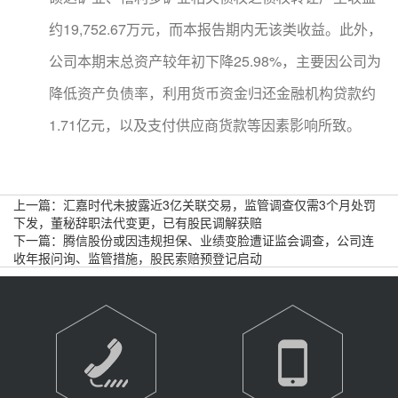
约19,752.67万元，而本报告期内无该类收益。此外，
公司本期末总资产较年初下降25.98%，主要因公司为
降低资产负债率，利用货币资金归还金融机构贷款约
1.71亿元，以及支付供应商货款等因素影响所致。
上一篇：
汇嘉时代未披露近3亿关联交易，监管调查仅需3个月处罚
下发，董秘辞职法代变更，已有股民调解获赔
下一篇：
腾信股份或因违规担保、业绩变脸遭证监会调查，公司连
收年报问询、监管措施，股民索赔预登记启动