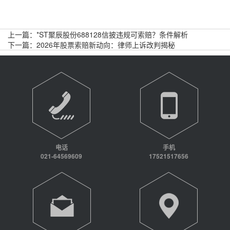
服务，让受损的股民敢维权、能维权。如果你在证券投资中遭
遇损失，不妨寻求刘鹏律师团队的帮助，维护自己的合法权
益。
上一篇：
*ST聚辰股份688128信披违规可索赔？条件解析
下一篇：
2026年股票索赔新动向：律师上诉改判揭秘
电话
手机
021-64569609
17521517656