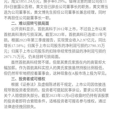
元，成交1851.24万元，换手率0.29%。
值得注意的是公司在
11
月8日披露公告称，黄文佳已辞去公司董事长的职务，
黄文博
当
选为公司董事长
，
黄文博先生担任公司董事长兼总经理，同时
不再担任公司副董事长一职。
二、
难以扭转亏损局面
公开资料显示，首航高科于
2012年上市，不过自上市以来
首航高科滑向亏损深渊。截至2023年，首航高科已连续11年亏
损。根据
2023年第三季度报告，
实现
营业收入
2.97亿元，同比
增长17.58%；归属于上市公司股东的净利润
亏损约
2790.35万
元；归属于上市公司股东的扣除非经常性损益的净利润
亏损约
2871.71万元
，
仍未扭转亏损局面。
虽然首航高科
经营不堪，
但是其
黄氏家族在内的高管却大
幅加薪。作为首航高科实控人
的
黄氏家族
虽然
持股
比例极低
，
但仍然牢牢地把控着董事会，这种现象在
A股市场上极为罕见。
三、
投资者或可维权
根据《证券法》及虚假陈述若干规定，上市公司因信披违
规导致投资者受损的，投资者可提起民事诉讼，要求公司及相
关个人赔偿损失部分。截至
2023年12月4日收盘时仍持有该股票
的投资者即符合索赔条件，适格投资者可报名参与维权，通过
法律途径挽回损失。