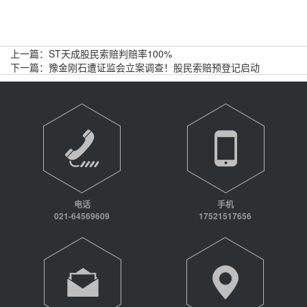
上一篇：
ST天成股民索赔判赔率100%
下一篇：
豫金刚石遭证监会立案调查！股民索赔预登记启动
电话
手机
021-64569609
17521517656