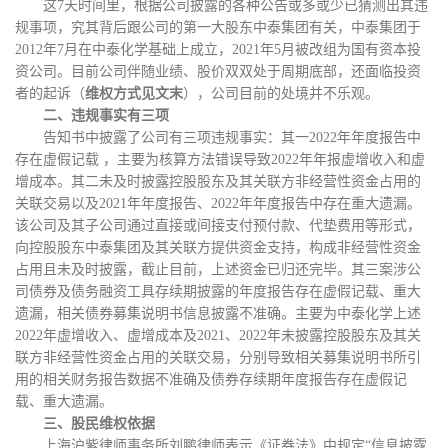
这
7天时间里，根据公司披露的各种公告或多或少已猜测出其违
规事项，究其背后跟公司的第一大股东中泰集团有关，中泰集团于
2012年7月在中泰化学基础上成立，2021年5月被改组为国有资本投
资公司。目前公司伴随业绩、股价双双处于周期底部，还面临投资
者的起诉（
维权方式见文末
），公司目前的处境并不乐观。
二、违规事实有三项
告知书中披露了公司有三项违规事实：其一
2022年年度报告中
存在虚假记载 ，主要为核算方法错误导致2022年年报虚增收入和虚
增成本。其二未及时披露控股股东及其关联方非经营性资金占用的
关联交易以及2021年年度报告、2022年年度报告中存在重大遗漏。
该公司及其子公司通过直接或间接支付预付款、代垫费用等形式，
向控股股东中泰集团及其关联方提供资金支持，构成非经营性资金
占用且未及时披露，截止目前，上述资金已归还完毕。其三案涉公
司债券及债务融资工具存续期披露的年度报告存在虚假记载、重大
遗漏，相关债券募集说明书信息披露不准确。主要为中泰化学上述
2022年虚增收入、虚增成本及2021、2022年未披露控股股东及其关
联方非经营性资金占用的关联交易，分别导致相关募集说明书所引
用的相关财务报告数据不准确及债券存续期年度报告存在虚假记
载、重大遗漏。
三、股民维权依据
上海沪紫律师事务所刘鹏律师表示《证券法》中规定
“信息披露