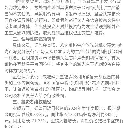
回顾此案背景，
2023年12月29日，江苏证监局
下发
《行政
处罚决定书》
，
被处罚牵涉到其
发布关于公司
“光刻机”生产销
售的不实信息，导致股价异动，引发市场质疑。
监管认定该公
司存在误导性陈述行为，即虚假陈述行为人在信息披露文件中
或者通过媒体，作出使投资人对其投资行为发生错误判断并产
生重大影响的陈述，收到处罚后维权也正式拉开帷幕。
二、误导性陈述领罚单
具体来看，证监会查清
，苏大维格生产的光刻机实际为
“激
光直写光刻设备”，与大众通常认为的生产芯片的光刻机并非同
一概念。在明知资本市场普遍关注芯片用光刻机情况下，苏大
维格在互动易平台回答中，将其生产的激光直写光刻设备直接
简称为“光刻机”
。
监管认为该公司
未准确完整披露公司所销售光刻设备的种
类和具体应用领域，且在回复中将
“光刻机”和“芯片光刻机”并
用，让普通投资者难以准确区分，构成误导性陈述。证监会
对
公司及相关责任人给予行政处罚。
三、投资者维权途径
业绩方面，据公司近日披露的
2024年半年度报告，报告期
公司实现营收9.33亿元，同比增长18.34%;归母净利润3424万
元，同比增长181.23%。业绩大幅增长，对投资者维权事宜或有
利好之处。