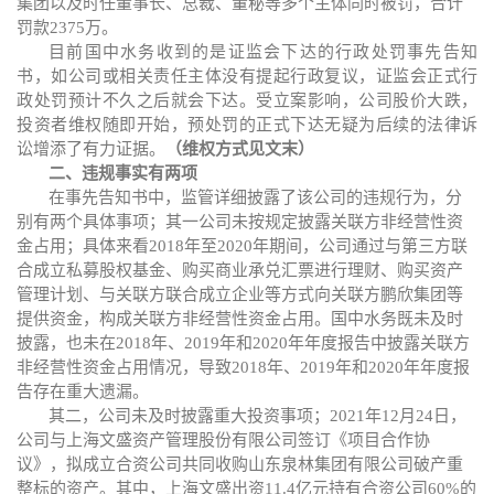
集团以及
时任董事长、总裁、董秘等多个主体同时被罚
，
合计
罚款
2375万。
目前国中水务收到的是证监会下达的行政处罚事先告知
书，如公司或相关责任主体没有提起行政复议，证监会正式行
政处罚预计不久之后就会下达。受立案影响，公司股价大跌，
投资者维权随即开始，
预处罚的正式下达无疑为后续的法律诉
讼增添了有力证据
。
（维权方式见文末）
二、违规事实有两项
在事先告知书中，监管详细披露了该公司的违规行为，分
别有两个具体事项；其一公司
未按规定披露关联方非经营性资
金占用
；
具体来看
2018年至2020年期间，
公司
通过与第三方联
合成立私募股权基金、购买商业承兑汇票进行理财、购买资产
管理计划、与关联方联合成立企业等方式向关联方鹏欣集团等
提供资金，构成关联方非经营性资金占用。国中水务既未及时
披露，也未在
2018年、2019年和2020年年度报告中披露关联方
非经营性资金占用情况，导致2018年、2019年和2020年年度报
告存在重大遗漏。
其二，公司
未及时披露重大投资事项；
2021年12月24日，
公司
与上海文盛资产管理股份有限公司签订《项目合作协
议》，拟成立合资公司共同收购山东泉林集团有限公司破产重
整标的资产。其中，上海文盛出资
11.4亿元持有合资公司60%的