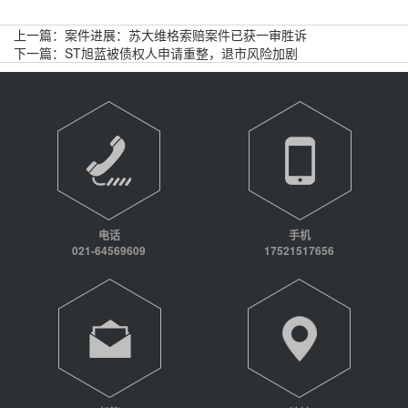
上一篇：
案件进展：苏大维格索赔案件已获一审胜诉
下一篇：
ST旭蓝被债权人申请重整，退市风险加剧
电话
手机
021-64569609
17521517656