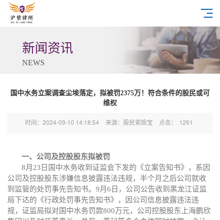
新闻资讯
NEWS
国中水务立案调查尘埃落定，拟被罚2375万！符合条件的股民或可
维权
时间：2024-09-10 14:18:54
来源：股民索赔宝
点击：
1261
一、公司及控股股东拟被罚
8月23日
国中水务
收到
证监会
下发的《立案告知书》，系因
公司及
控股股东
涉嫌信息披露违法违规，
半个月之后公司就收
到监管的处罚事先告知书。
9月6日，
公司
公告收到黑龙江证监
局下达的《行政处罚事先告知书》，
因公司信息披露违法违
规，
证监局拟对国中水务罚款
800万元，
公司
控股股东上海鹏欣