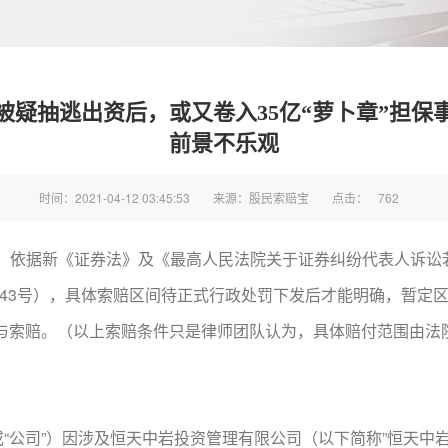
疑抽逃出资后，或又卷入35亿“萝卜章”担保
前景不乐观
时间：2021-04-12 03:45:53
来源：股民索赔宝
点击：
762
依据新《证券法》及《最高人民法院关于证券纠纷代表人诉讼
043号），具体索赔区间待正式行政处罚下发后才能明确，暂定区间
参与索赔。（以上索赔条件只是律师团队认为，具体赔付范围由法
司”）因涉及恒天中岩投资管理有限公司（以下简称”恒天中岩”)