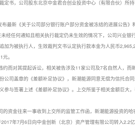
定书，公司股东北京中金君合创业投资中心（有限合伙）所持有的公
发布最新《关于公司部分银行账户部分资金被冻结的进展公告》
，同时在未经任何通知且相关执行裁定仍未生效的情况下，公司兴业银行
加为被执行人，生效裁判文书认定执行款本金为人民币2,965,
81元。
而对其提起诉讼，相关被告涉及11家公司及7名自然人，而新潮
份公司盖章的《差额补足协议》，新潮能源同意无偿为信托合同
义参与签署上述《差额补足协议》。上交所鉴于相关金额巨大，
资金往来一事收到上交所的监管工作函，新潮能源投资的哈密合盛
于2017年7月6日向中金创新（北京）资产管理有限公司转入2