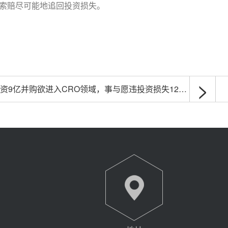
索赔尽可能地追回投资损失。
>
入CRO领域，事与愿违投资损失12.4亿，证监会顶格处罚及当事人市场禁入处罚拟下发，公司全年业绩预增还靠拆迁补偿款