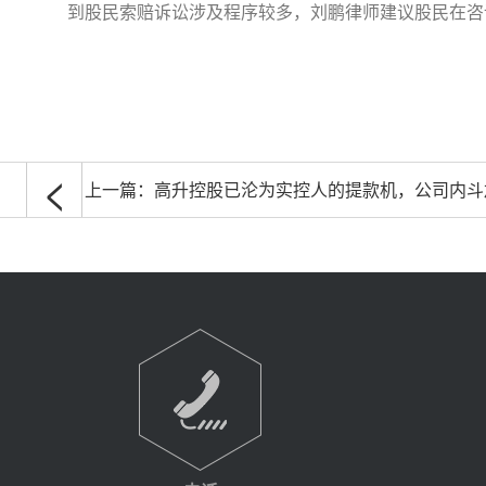
到股民索赔诉讼涉及程序较多，刘鹏律师建议股民在咨
<
上一篇：
高升控股已沦为实控人的提款机，公司内斗加剧堪比一场“宫斗大戏”，公司提管辖权异议拖延股民