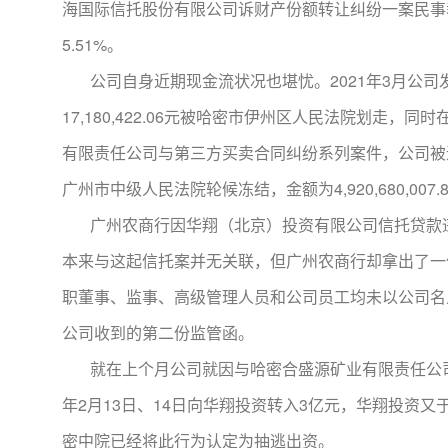
海国际信托股份有限公司诉财产份额转让纠纷一案民事裁
5.51%。
公司自身近期现金流状况也堪忧。2021年3月公司
17,180,422.06元被哈密市伊州区人民法院划走
有限责任公司与第三方买卖合同纠纷系列案件，公司被追
广州市中级人民法院轮候冻结，金额为4,920,680,007.
广州农商行因华翔（北京）投资有限公司信托贷款违约
本来与这起信托案并无关联，但广州农商行却拿出了一
职董事、监事、高级管理人员和公司员工均未以公司名
公司收到的第二份监管函。
就在上个月公司就因与哈密合盛源矿业有限责任公司的
年2月13日、14日向华翔投资转入3亿元，华翔投资又
密中院已经将此行为认定为抽逃出资。