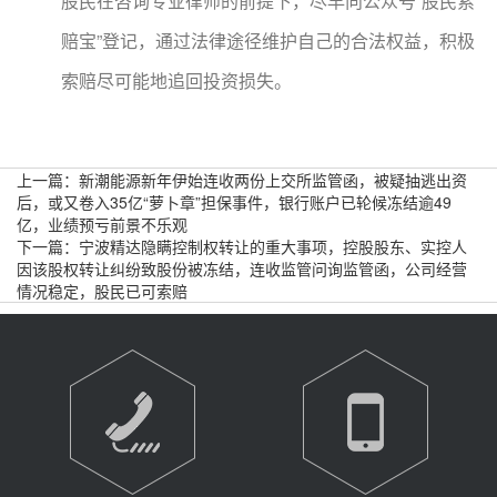
股民在咨询专业律师的前提下，尽早向公众号“股民索
赔宝”登记，通过法律途径维护自己的合法权益，积极
索赔尽可能地追回投资损失。
上一篇：
新潮能源新年伊始连收两份上交所监管函，被疑抽逃出资
后，或又卷入35亿“萝卜章”担保事件，银行账户已轮候冻结逾49
亿，业绩预亏前景不乐观
下一篇：
宁波精达隐瞒控制权转让的重大事项，控股股东、实控人
因该股权转让纠纷致股份被冻结，连收监管问询监管函，公司经营
情况稳定，股民已可索赔